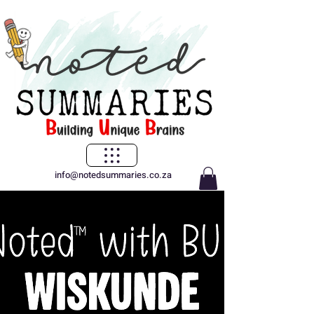
info@notedsummaries.co.za