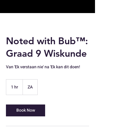
Noted with Bub™:
Graad 9 Wiskunde
Van 'Ek verstaan nie' na 'Ek kan dit doen!
1 hr
1
ZA
h
Book Now